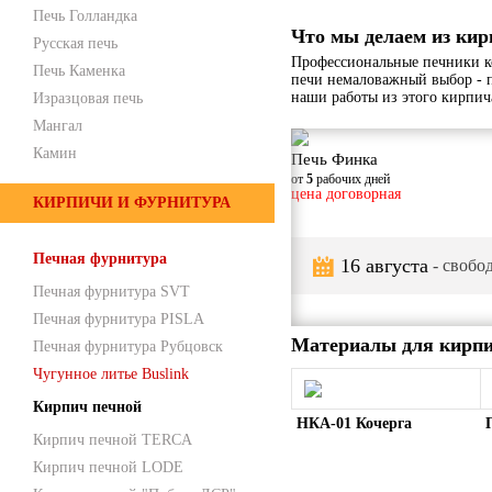
Печь Голландка
Что мы делаем из кир
Русская печь
Профессиональные печники к
Печь Каменка
печи немаловажный выбор - 
наши работы из этого кирпич
Изразцовая печь
Мангал
Камин
Печь Финка
от
5
рабочих дней
цена договорная
КИРПИЧИ И ФУРНИТУРА
Печная фурнитура
16 августа
- свобод
Печная фурнитура SVT
Печная фурнитура PISLA
Материалы для кирпи
Печная фурнитура Рубцовск
Чугунное литье Buslink
Кирпич печной
НКА-01 Кочерга
Кирпич печной TERCA
Кирпич печной LODE