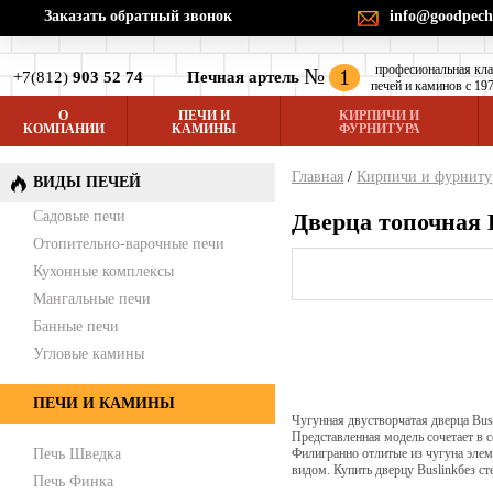
Заказать обратный звонок
info@goodpech
професиональная кл
№
1
+7(812)
903 52 74
Печная артель
печей и каминов с 197
О
ПЕЧИ И
КИРПИЧИ И
КОМПАНИИ
КАМИНЫ
ФУРНИТУРА
Главная
/
Кирпичи и фурниту
ВИДЫ ПЕЧЕЙ
Садовые печи
Дверца топочная B
Отопительно-варочные печи
Кухонные комплексы
Мангальные печи
Банные печи
Угловые камины
ПЕЧИ И КАМИНЫ
Чугунная двустворчатая дверца Busl
Представленная модель сочетает в 
Печь Шведка
Филигранно отлитые из чугуна эле
видом. Купить дверцу Buslinkбез ст
Печь Финка