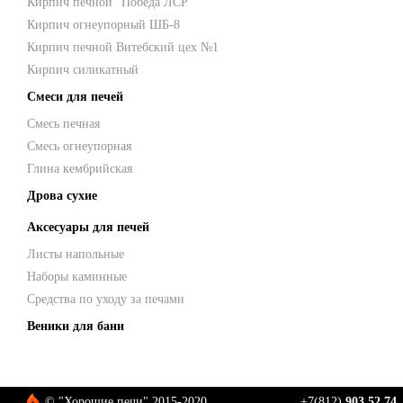
Кирпич печной "Победа ЛСР"
Кирпич огнеупорный ШБ-8
Кирпич печной Витебский цех №1
Кирпич силикатный
Смеси для печей
Смесь печная
Смесь огнеупорная
Глина кембрийская
Дрова сухие
Аксесуары для печей
Листы напольные
Наборы каминные
Средства по уходу за печами
Веники для бани
© "Хорошие печи" 2015-2020
+7(812)
903 52 74