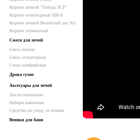
Кирпич печной "Победа ЛСР"
Кирпич огнеупорный ШБ-8
Кирпич печной Витебский цех №1
Кирпич силикатный
Смеси для печей
Смесь печная
Смесь огнеупорная
Глина кембрийская
Дрова сухие
Аксесуары для печей
Листы напольные
Наборы каминные
Средства по уходу за печами
Веники для бани