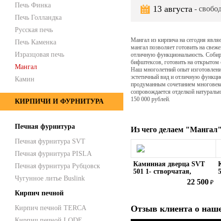
Печь Финка
13 августа
- свобод
Печь Голландка
Русская печь
Мангал из кирпича на сегодня явля
Печь Каменка
мангал позволяет готовить на свеж
Изразцовая печь
отличную функциональность. Собира
бифштексов, готовить на открытом 
Мангал
Наш многолетний опыт изготовления
эстетичный вид и отличную функци
Камин
продуманным сочетанием многовеко
сопровождается отделкой натуральн
150 000 рублей.
КИРПИЧИ И ФУРНИТУРА
Печная фурнитура
Из чего делаем "Мангал"
Печная фурнитура SVT
Печная фурнитура PISLA
Каминная дверца SVT
Печная фурнитура Рубцовск
501 1- створчатая,
Чугунное литье Buslink
герметичная,
22 500
₽
cимметричная
Кирпич печной
Отзыв клиента о наше
Кирпич печной TERCA
Кирпич печной LODE