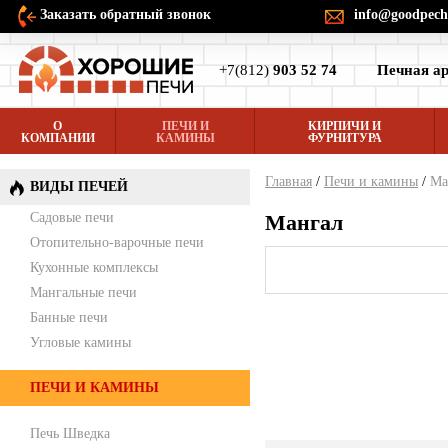
Заказать обратный звонок
info@goodpech
+7(812)
903 52 74
Печная ар
О
ПЕЧИ И
КИРПИЧИ И
КОМПАНИИ
КАМИНЫ
ФУРНИТУРА
Главная
/
Печи и камины
/
Ма
ВИДЫ ПЕЧЕЙ
Садовые печи
Мангал
Отопительно-варочные печи
Кухонные комплексы
Мангальные печи
Банные печи
Угловые камины
ПЕЧИ И КАМИНЫ
Печь Шведка