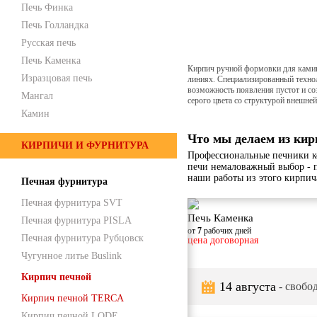
Печь Финка
Печь Голландка
Русская печь
Печь Каменка
Кирпич ручной формовки для камино
Изразцовая печь
линиях. Специализированный технол
возможность появления пустот и со
Мангал
серого цвета со структурой внешне
Камин
Что мы делаем из кир
КИРПИЧИ И ФУРНИТУРА
Профессиональные печники к
печи немаловажный выбор - 
наши работы из этого кирпич
Печная фурнитура
Печная фурнитура SVT
Печь Каменка
Печная фурнитура PISLA
от
7
рабочих дней
Печная фурнитура Рубцовск
цена договорная
Чугунное литье Buslink
Кирпич печной
14 августа
- свобод
Кирпич печной TERCA
Кирпич печной LODE