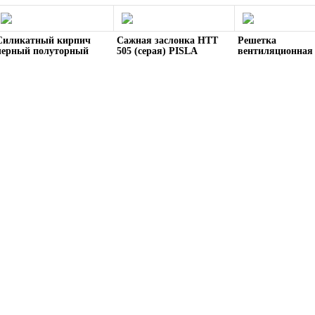
Силикатный кирпич
Сажная заслонка HTT
Решетка
черный полуторный
505 (серая) PISLA
вентиляционная
пустотелый
каминная краше
РВ-1(Р)