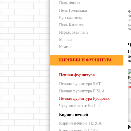
Печь Финка
Печь Голландка
Чу
к
Русская печь
по
ды
Печь Каменка
за
Изразцовая печь
Мангал
Ч
Камин
П
п
КИРПИЧИ И ФУРНИТУРА
н
Печная фурнитура
Р
о
Печная фурнитура SVT
ц
Печная фурнитура PISLA
Печная фурнитура Рубцовск
Чугунное литье Buslink
Кирпич печной
Кирпич печной TERCA
М
Кирпич печной LODE