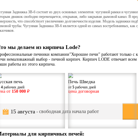
гунная Задвижка ЗВ-6 состоит из двух основных элементов: чугунной рамки и чугунног
оторым движок свободно перемещается, открывая, либо закрывая дымовой канал. В пр
верхность, что способствует увеличению долговечности изделия. Модель задвижки под
мовой трубы. Чугунная Задвижка ЗВ-6 является одной из самых востребованных, как ср
казчиков.
то мы делаем из кирпича Lode?
рофессиональные печники компании”Хорошие печи” работают только с к
ечи немаловажный выбор - печной кирпич. Кирпич LODE отвечает всем 
аши работы из этого кирпича.
усская печь
Печь Шведка
т
4
рабочих дней
от
5
рабочих дней
ена от
150 000
₽
цена договорная
15 августа
- свободная дата начала работ
атериалы для кирпичных печей: