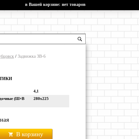
в Вашей корзине:
нет товаров
убцовск
/
Задвижка ЗВ-6
СТИКИ
4,1
адочные (Ш×В
280х225
рная
В корзину