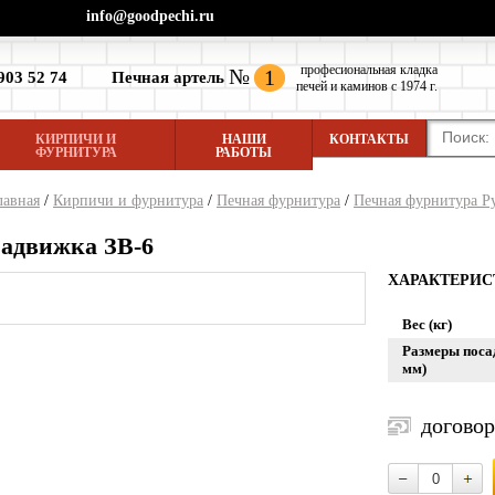
info@goodpechi.ru
професиональная кладка
№
1
903 52 74
Печная артель
печей и каминов с 1974 г.
КИРПИЧИ И
НАШИ
КОНТАКТЫ
ФУРНИТУРА
РАБОТЫ
лавная
/
Кирпичи и фурнитура
/
Печная фурнитура
/
Печная фурнитура Р
Задвижка ЗВ-6
ХАРАКТЕРИ
Вес (кг)
Размеры пос
мм)
догово