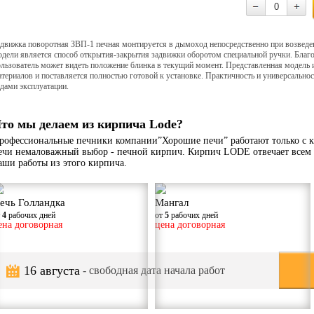
адвижка поворотная ЗВП-1 печная монтируется в дымоход непосредственно при возведе
одели является способ открытия-закрытия задвижки оборотом специальной ручки. Благ
льзователь может видеть положение блинка в текущий момент. Представленная модель 
териалов и поставляется полностью готовой к установке. Практичность и универсально
дами эксплуатации.
то мы делаем из кирпича Lode?
рофессиональные печники компании”Хорошие печи” работают только с к
ечи немаловажный выбор - печной кирпич. Кирпич LODE отвечает всем 
аши работы из этого кирпича.
ечь Голландка
Мангал
т
4
рабочих дней
от
5
рабочих дней
ена договорная
цена договорная
16 августа
- свободная дата начала работ