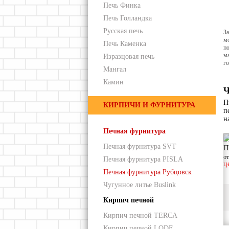
Печь Финка
Печь Голландка
Русская печь
З
м
Печь Каменка
по
ма
Изразцовая печь
го
Мангал
Камин
Ч
П
КИРПИЧИ И ФУРНИТУРА
п
н
Печная фурнитура
Печная фурнитура SVT
П
о
Печная фурнитура PISLA
ц
Печная фурнитура Рубцовск
Чугунное литье Buslink
Кирпич печной
Кирпич печной TERCA
Кирпич печной LODE