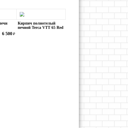
печи
Кирпич полнотелый
печной Terca VTT 65 Red
VT 425
Flame гладкий Терка
6 500
₽