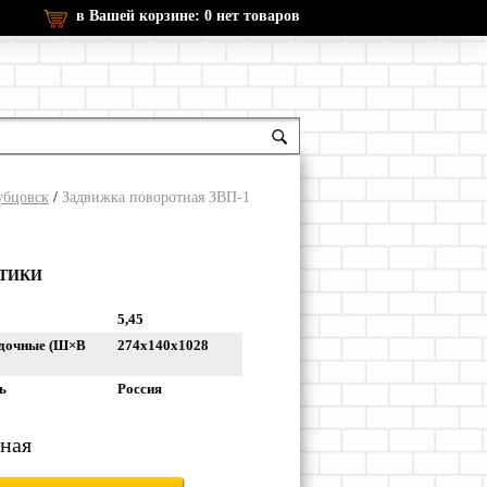
в Вашей корзине:
0
нет товаров
убцовск
/
Задвижка поворотная ЗВП-1
СТИКИ
5,45
адочные (Ш×В
274х140х1028
ь
Россия
рная