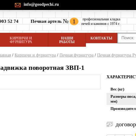
info@goodpechi.ru
професиональная кладка
№
1
903 52 74
Печная артель
печей и каминов с 1974 г.
КИРПИЧИ И
НАШИ
КОНТАКТЫ
ФУРНИТУРА
РАБОТЫ
лавная
/
Кирпичи и фурнитура
/
Печная фурнитура
/
Печная фурнитура Р
Задвижка поворотная ЗВП-1
ХАРАКТЕРИ
Вес (кг)
Размеры пос
мм)
Производител
догово