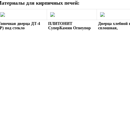
атериалы для кирпичных печей:
Топочная дверца ДТ-4
ПЛИТОНИТ
Дверца хлебной 
(Р) под стекло
СуперКамин Огнеупор
сплошная,
(базовый)
негерметичная S