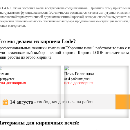
T 437 Сажная заслонка очень востребована среди печников. Причиной тому приятный в
нструктивная функциональность. Эстетичность достигается качеством чугунного литья 
рименяемой термоустойчивой двухкомпонентной краской, которая способна выдержать те
екрасная функциональность обеспечена благодаря продуманной конструкции заслонки, в
истых материалов.
то мы делаем из кирпича Lode?
рофессиональные печники компании”Хорошие печи” работают только с к
ечи немаловажный выбор - печной кирпич. Кирпич LODE отвечает всем 
аши работы из этого кирпича.
амин
Печь Голландка
арьируется
от
4
рабочих дней
ена договорная
цена договорная
14 августа
- свободная дата начала работ
атериалы для кирпичных печей: