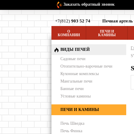
Заказать обратный звонок
+7(812)
903 52 74
Печная артель
О
ПЕЧИ И
КОМПАНИИ
КАМИНЫ
Г
ВИДЫ ПЕЧЕЙ
S
Садовые печи
Отопительно-варочные печи
Кухонные комплексы
Мангальные печи
Банные печи
Угловые камины
ПЕЧИ И КАМИНЫ
Печь Шведка
Печь Финка