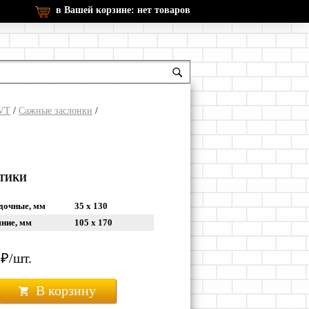
в Вашей корзине:
нет товаров
SVT
/
Сажные заслонки
/
СТИКИ
дочные, мм
35 х 130
ние, мм
105 х 170
₽/шт.
В корзину