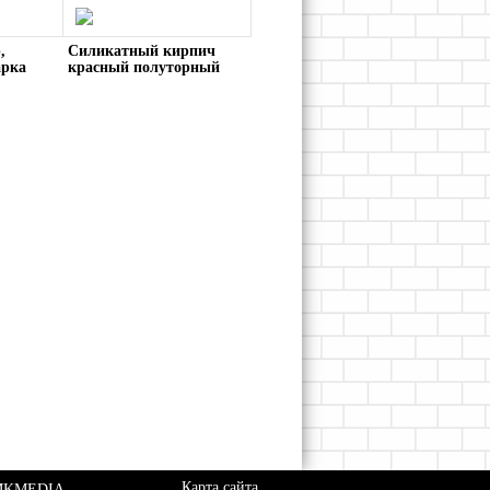
,
Силикатный кирпич
арка
красный полуторный
пустотелый
Карта сайта
 MKMEDIA