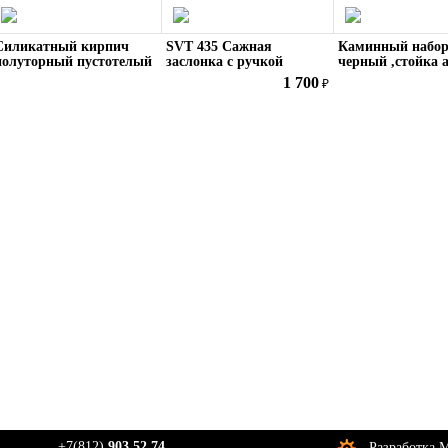
Силикатный кирпич
SVT 435 Сажная
Каминный набор
полуторный пустотелый
заслонка с ручкой
черный ,стойка 
НКА -01ч
1 700
₽
+7(812)
903 52 74
Разработка