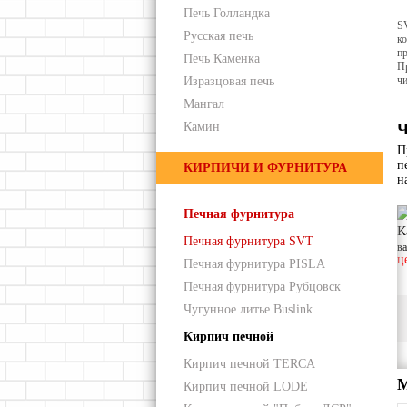
Печь Голландка
SV
Русская печь
ко
п
Печь Каменка
Пр
ч
Изразцовая печь
Мангал
Камин
Ч
П
п
КИРПИЧИ И ФУРНИТУРА
н
Печная фурнитура
К
Печная фурнитура SVT
в
ц
Печная фурнитура PISLA
Печная фурнитура Рубцовск
Чугунное литье Buslink
Кирпич печной
Кирпич печной TERCA
М
Кирпич печной LODE