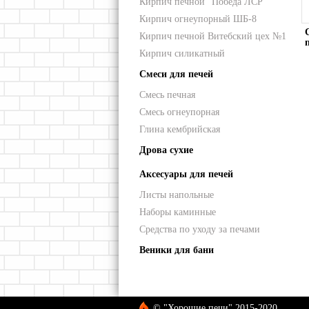
Кирпич печной "Победа ЛСР"
Кирпич огнеупорный ШБ-8
Кирпич печной Витебский цех №1
Кирпич силикатный
Смеси для печей
Смесь печная
Смесь огнеупорная
Глина кембрийская
Дрова сухие
Аксесуары для печей
Листы напольные
Наборы каминные
Средства по уходу за печами
Веники для бани
© "Хорошие печи" 2015-2020