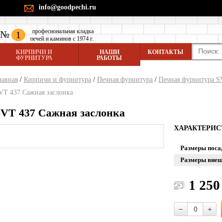
info@goodpechi.ru
професиональная кладка
№
1
печей и каминов с 1974 г.
КИРПИЧИ И
НАШИ
КОНТАКТЫ
ФУРНИТУРА
РАБОТЫ
лавная
/
Кирпичи и фурнитура
/
Печная фурнитура
/
Печная фурнитура 
VT 437 Сажная заслонка
SVT 437 Сажная заслонка
ХАРАКТЕРИ
Размеры поса
Размеры внеш
1 250