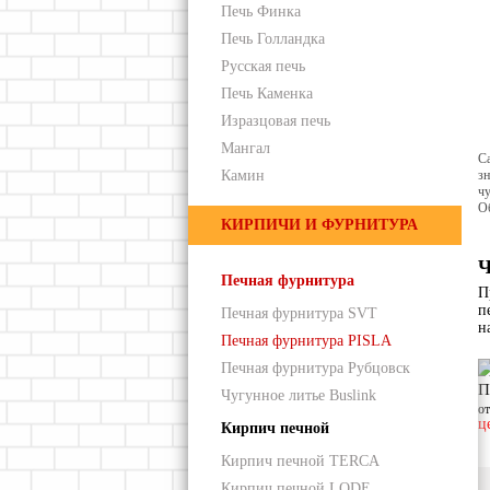
Печь Финка
Печь Голландка
Русская печь
Печь Каменка
Изразцовая печь
Мангал
С
Камин
зн
чу
О
КИРПИЧИ И ФУРНИТУРА
Ч
Печная фурнитура
П
п
Печная фурнитура SVT
н
Печная фурнитура PISLA
Печная фурнитура Рубцовск
П
Чугунное литье Buslink
о
ц
Кирпич печной
Кирпич печной TERCA
Кирпич печной LODE