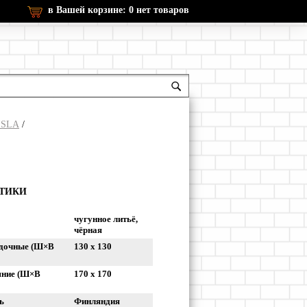
в Вашей корзине:
0
нет товаров
ISLA
/
СТИКИ
чугунное литьё,
чёрная
адочные (Ш×В
130 x 130
шние (Ш×В
170 x 170
ь
Финляндия