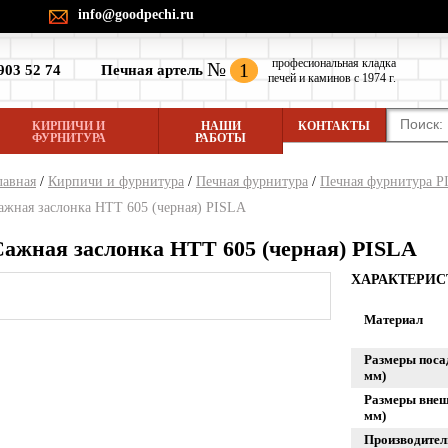
info@goodpechi.ru
професиональная кладка
№
1
903 52 74
Печная артель
печей и каминов с 1974 г.
КИРПИЧИ И
НАШИ
КОНТАКТЫ
ФУРНИТУРА
РАБОТЫ
лавная
/
Кирпичи и фурнитура
/
Печная фурнитура
/
Печная фурнитура P
ажная заслонка HTT 605 (черная) PISLA
Сажная заслонка HTT 605 (черная) PISLA
ХАРАКТЕРИ
Материал
Размеры пос
мм)
Размеры вне
мм)
Производител