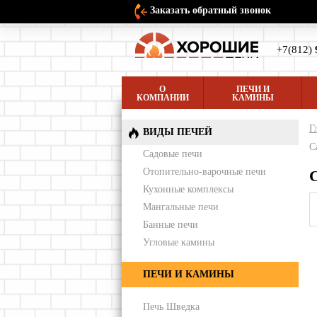
Заказать обратный звонок
+7(812)
О
ПЕЧИ И
КОМПАНИИ
КАМИНЫ
Г
ВИДЫ ПЕЧЕЙ
С
Садовые печи
Отопительно-варочные печи
Кухонные комплексы
Мангальные печи
Банные печи
Угловые камины
ПЕЧИ И КАМИНЫ
Печь Шведка