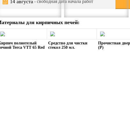
14 августа
- свободная дата начала работ
атериалы для кирпичных печей:
Кирпич полнотелый
Средство для чистки
Прочистная две
печной Terca VTT 65 Red
стекол 250 мл.
(Р)
колотый углом Терка