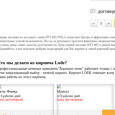
догово
ажная заслонка из чугунного литья HTT-605 PISLA позволяет быстро и эффективно очи
ачительных усилий пользователя. Все из-за детального просчета финскими специалиста
гунное литье станет залогом долговечности. Цена сажной заслонке HTT-605 в нашем маг
бращайтесь, и мы поможем выбрать подходящий для Вас вариант в самый короткий срок
то мы делаем из кирпича Lode?
рофессиональные печники компании”Хорошие печи” работают только с к
ечи немаловажный выбор - печной кирпич. Кирпич LODE отвечает всем 
аши работы из этого кирпича.
ечь Финка
Мангал
т
5
рабочих дней
от
5
рабочих дней
ена договорная
цена договорная