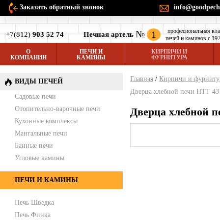
Заказать обратный звонок
info@goodpech
професиональная кл
№
1
+7(812)
903 52 74
Печная артель
печей и каминов с 197
О
ПЕЧИ И
КИРПИЧИ И
КОМПАНИИ
КАМИНЫ
ФУРНИТУРА
Главная
/
Кирпичи и фурниту
ВИДЫ ПЕЧЕЙ
Дверца хлебной печи HTT 43
Садовые печи
Отопительно-варочные печи
Дверца хлебной п
Кухонные комплексы
Мангальные печи
Банные печи
Угловые камины
ПЕЧИ И КАМИНЫ
Печь Шведка
Печь Финка