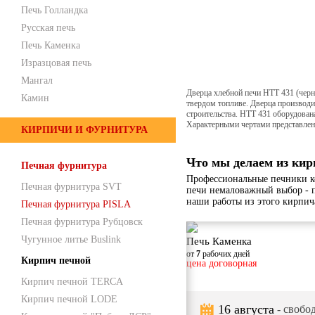
Печь Голландка
Русская печь
Печь Каменка
Изразцовая печь
Мангал
Дверца хлебной печи HTT 431 (чер
Камин
твердом топливе. Дверца производи
строительства. HTT 431 оборудован
Характерными чертами представлен
КИРПИЧИ И ФУРНИТУРА
Что мы делаем из кир
Печная фурнитура
Профессиональные печники к
Печная фурнитура SVT
печи немаловажный выбор - 
наши работы из этого кирпич
Печная фурнитура PISLA
Печная фурнитура Рубцовск
Чугунное литье Buslink
Печь Каменка
от
7
рабочих дней
Кирпич печной
цена договорная
Кирпич печной TERCA
Кирпич печной LODE
16 августа
- свобод