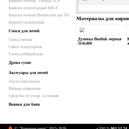
Кирпич печной "Победа ЛСР"
Кирпич огнеупорный ШБ-8
Кирпич печной Витебский цех №1
Материалы для кирпи
Кирпич силикатный
Смеси для печей
Духовка Buslink черная
Смесь печная
314х460
Смесь огнеупорная
Глина кембрийская
Дрова сухие
Аксесуары для печей
Листы напольные
Наборы каминные
Средства по уходу за печами
Веники для бани
© "Хорошие печи" 2015-2020
+7(812)
903 52 74