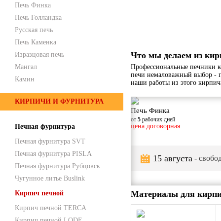
Печь Финка
Печь Голландка
Русская печь
Печь Каменка
Что мы делаем из кир
Изразцовая печь
Мангал
Профессиональные печники к
печи немаловажный выбор - 
Камин
наши работы из этого кирпич
КИРПИЧИ И ФУРНИТУРА
Печь Финка
от
5
рабочих дней
цена договорная
Печная фурнитура
Печная фурнитура SVT
Печная фурнитура PISLA
15 августа
- свобод
Печная фурнитура Рубцовск
Чугунное литье Buslink
Материалы для кирпи
Кирпич печной
Кирпич печной TERCA
Кирпич печной LODE