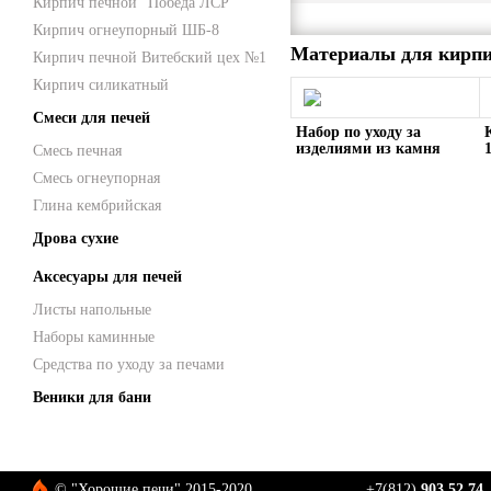
Кирпич печной "Победа ЛСР"
Кирпич огнеупорный ШБ-8
Материалы для кирпи
Кирпич печной Витебский цех №1
Кирпич силикатный
Смеси для печей
Набор по уходу за
изделиями из камня
Смесь печная
HANSA
Смесь огнеупорная
Глина кембрийская
Дрова сухие
Аксесуары для печей
Листы напольные
Наборы каминные
Средства по уходу за печами
Веники для бани
© "Хорошие печи" 2015-2020
+7(812)
903 52 74