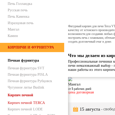
Печь Голландка
Русская печь
Печь Каменка
Изразцовая печь
Фигурный кирпич для печи Terca V
Мангал
качеству от эстонского производит
возможности для создания любых ф
Камин
построить печь с плавными, обтека
создать долговечный очаг в доме.
КИРПИЧИ И ФУРНИТУРА
Что мы делаем из кир
Печная фурнитура
Профессиональные печники к
печи немаловажный выбор - 
Печная фурнитура SVT
наши работы из этого кирпич
Печная фурнитура PISLA
Печная фурнитура Рубцовск
Мангал
Чугунное литье Buslink
от
5
рабочих дней
цена договорная
Кирпич печной
Кирпич печной TERCA
15 августа
- свобод
Кирпич печной LODE