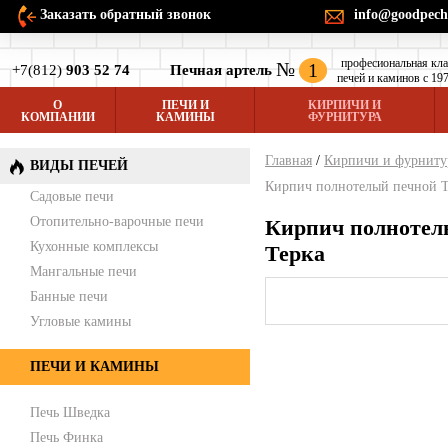
Заказать обратный звонок
info@goodpech
професиональная кл
№
1
+7(812)
903 52 74
Печная артель
печей и каминов с 197
О
ПЕЧИ И
КИРПИЧИ И
КОМПАНИИ
КАМИНЫ
ФУРНИТУРА
Главная
/
Кирпичи и фурниту
ВИДЫ ПЕЧЕЙ
Кирпич полнотелый печной T
Садовые печи
Отопительно-варочные печи
Кирпич полнотел
Кухонные комплексы
Терка
Мангальные печи
Банные печи
Угловые камины
ПЕЧИ И КАМИНЫ
Печь Шведка
Печь Финка