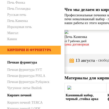
Печь Финка
Печь Голландка
Что мы делаем из кир
Русская печь
Профессиональные печники к
печи немаловажный выбор - 
Печь Каменка
наши работы из этого кирпич
Изразцовая печь
Мангал
Печь Каменка
Камин
от
7
рабочих дней
цена договорная
КИРПИЧИ И ФУРНИТУРА
13 августа
- свобод
Печная фурнитура
Печная фурнитура SVT
Печная фурнитура PISLA
Материалы для кирпи
Печная фурнитура Рубцовск
Чугунное литье Buslink
Кирпич печной
Каминный набор,
черный ,стойка арка
Кирпич печной TERCA
НКА -01ч
Кирпич печной LODE